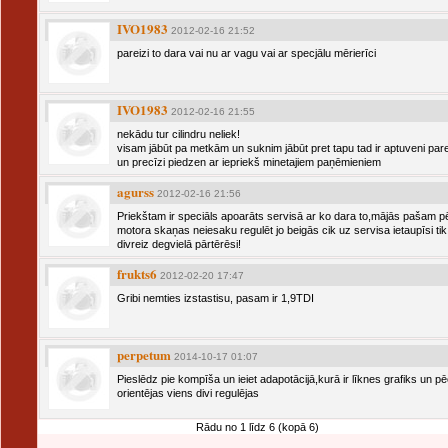
IVO1983
2012-02-16 21:52
pareizi to dara vai nu ar vagu vai ar specjālu mērierīci
IVO1983
2012-02-16 21:55
nekādu tur cilindru neliek!
visam jābūt pa metkām un suknim jābūt pret tapu tad ir aptuveni pare
un precīzi piedzen ar iepriekš minetajiem paņēmieniem
agurss
2012-02-16 21:56
Priekštam ir speciāls apoarāts servisā ar ko dara to,mājās pašam p
motora skaņas neiesaku regulēt jo beigās cik uz servisa ietaupīsi tik
divreiz degvielā pārtērēsi!
frukts6
2012-02-20 17:47
Gribi nemties izstastisu, pasam ir 1,9TDI
perpetum
2014-10-17 01:07
Pieslēdz pie kompīša un ieiet adapotācijā,kurā ir līknes grafiks un pē
orientējas viens divi regulējas
Rādu no 1 līdz 6 (kopā 6)