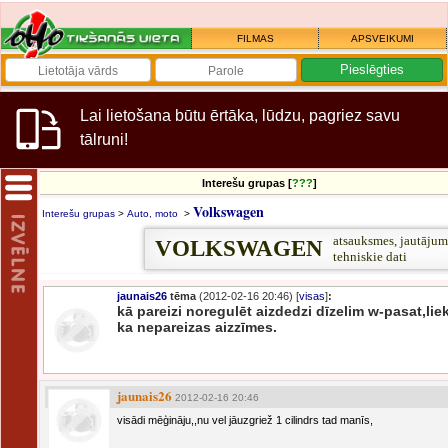
FILMAS
APSVEIKUMI
Lai lietošana būtu ērtāka, lūdzu, pagriez savu
tālruni!
Interešu grupas [
???
]
Volkswagen
Interešu grupas
>
Auto, moto
>
atsauksmes, jautājum
VOLKSWAGEN
tehniskie dati
jaunais26
tēma
(2012-02-16 20:46) [
visas
]
:
kā pareizi noregulēt aizdedzi dīzelim w-pasat,lie
ka nepareizas aizzīmes.
jaunais26
2012-02-16 20:46
visādi mēģināju,,nu vel jāuzgriež 1 cilindrs tad manīs,