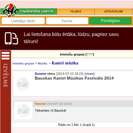
FILMAS
APSVEIKUMI
Lai lietošana būtu ērtāka, lūdzu, pagriez savu
tālruni!
Interešu grupas [
???
]
Kantrī mūzika
Interešu grupas
>
Mūzika
>
Susene
tēma
(2014-07-10 18:23) [
visas
]
:
Bauskas Kantrī Mūzikas Festivāls 2014
Susene
2014-07-10 18:24
Tiekamies rīt Bauskā!
Rādu no 1 līdz 1 (kopā 1)