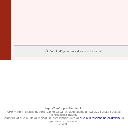
Šī tēma ir slēgta un to vairs nevar komentēt
Iepazīšanās portāls oHo.lv
oHo.lv administrācija neatbild par iepazīšanās sludinājumu un pārējās portālā paustās
informācijas saturu.
Apmeklējot oHo.lv Jūs apliecināt, ka esat iepazinušies ar
oHo.lv lietošanas noteikumiem
un
apņematies tos ievērot.
© 2000.