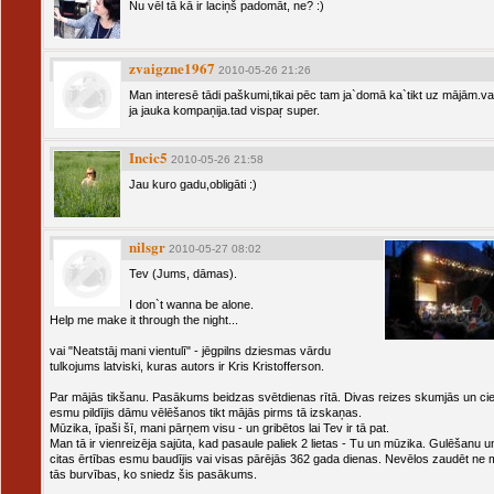
Nu vēl tā kā ir laciņš padomāt, ne? :)
zvaigzne1967
2010-05-26 21:26
Man interesē tādi paškumi,tikai pēc tam ja`domā ka`tikt uz mājām.va
ja jauka kompaņija.tad vispaŗ super.
Incic5
2010-05-26 21:58
Jau kuro gadu,obligāti :)
nilsgr
2010-05-27 08:02
Tev (Jums, dāmas).
I don`t wanna be alone.
Help me make it through the night...
vai "Neatstāj mani vientulī" - jēgpilns dziesmas vārdu
tulkojums latviski, kuras autors ir Kris Kristofferson.
Par mājās tikšanu. Pasākums beidzas svētdienas rītā. Divas reizes skumjās un ci
esmu pildījis dāmu vēlēšanos tikt mājās pirms tā izskaņas.
Mūzika, īpaši šī, mani pārņem visu - un gribētos lai Tev ir tā pat.
Man tā ir vienreizēja sajūta, kad pasaule paliek 2 lietas - Tu un mūzika. Gulēšanu u
citas ērtības esmu baudījis vai visas pārējās 362 gada dienas. Nevēlos zaudēt ne m
tās burvības, ko sniedz šis pasākums.