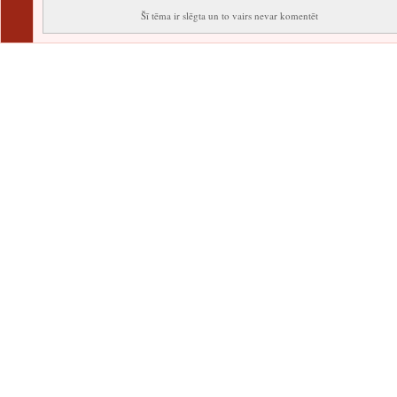
Šī tēma ir slēgta un to vairs nevar komentēt