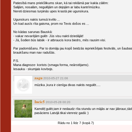
Patiesībā mans priekšlikums skan, kā tai reklāmā par kakla zālēm:
Salijām, nosalām, negulējām un dejojām ar labu kantrīmūziku.
Nereti dziesmas turpinās upes krastā pie ugunskura.
Ugunskurs nakts tumsā kvēlo ...
Un kad ausīs rīta gaisma, prom no Tevis došos es ...
No kādas sarunas Bauskā:
- vakar nevarējām gulēt- Jūs visu nakti dziedājāt!
- Jā, šodien būs labāk - ir atbraucis kora biedrs, mēs rausim visi.
Par padomāšanu. Par to domāju jau kopš beidzās iepriekšējais festivāls, un šauba
braukšanu man nav radušās.
P.S.
Mana diagnoze- korists (smaga forma, neārstējams).
Iesauka - skumjais kovbojs.
zagu
2010-05-27 21:06
mūzika ,kura ir cienīga divas naktis negulēt.....
Incic5
2010-05-28 00:20
Kamdēļ gulēt,tam ir nedaudz rīta stundu un mājās ar nav jābrauc,tā
pasāciens Latvijā tikai vienreiz gadā :)
Rādu no 1 līdz 7 (kopā 7)