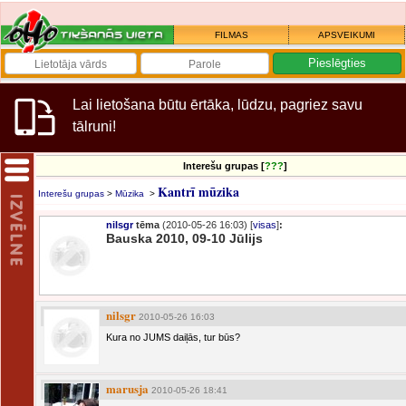
FILMAS
APSVEIKUMI
Lai lietošana būtu ērtāka, lūdzu, pagriez savu
tālruni!
Interešu grupas [
???
]
Kantrī mūzika
Interešu grupas
>
Mūzika
>
nilsgr
tēma
(2010-05-26 16:03) [
visas
]
:
Bauska 2010, 09-10 Jūlijs
nilsgr
2010-05-26 16:03
Kura no JUMS daiļās, tur būs?
marusja
2010-05-26 18:41