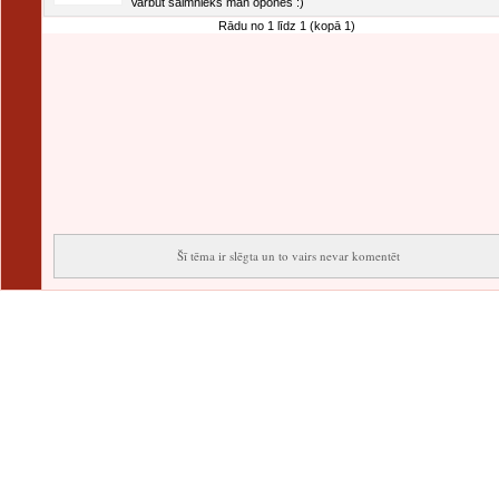
Varbūt saimnieks man oponēs :)
Rādu no 1 līdz 1 (kopā 1)
Šī tēma ir slēgta un to vairs nevar komentēt