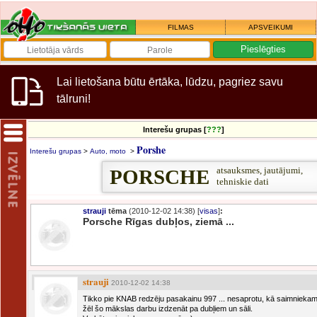
FILMAS
APSVEIKUMI
Lai lietošana būtu ērtāka, lūdzu, pagriez savu
tālruni!
Interešu grupas [
???
]
Porshe
Interešu grupas
>
Auto, moto
>
atsauksmes, jautājumi,
PORSCHE
tehniskie dati
strauji
tēma
(2010-12-02 14:38) [
visas
]
:
Porsche Rīgas dubļos, ziemā ...
strauji
2010-12-02 14:38
Tikko pie KNAB redzēju pasakainu 997 ... nesaprotu, kā saimnieka
žēl šo mākslas darbu izdzenāt pa dubļiem un sāli.