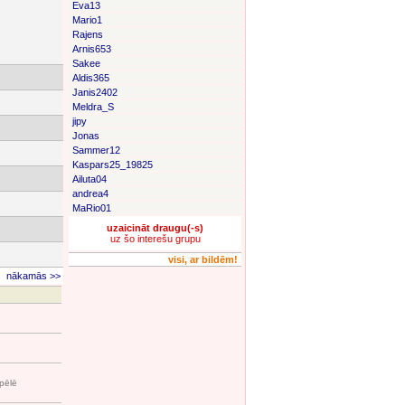
Eva13
Mario1
Rajens
Arnis653
Sakee
Aldis365
Janis2402
Meldra_S
jipy
Jonas
Sammer12
Kaspars25_19825
Ailuta04
andrea4
MaRio01
uzaicināt draugu(-s)
uz šo interešu grupu
visi, ar bildēm!
nākamās >>
spēlē