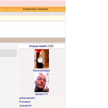
PIEREDZES APMAIŅA
Grupas biedri
(338)
Vasarasbeigas
Spinats777
gribasspeeks
President
Jaukais44