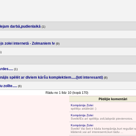
lejam darbā,pudienlaikā
(1)
s zolei internetā - Zolmaniem lv
(9)
)
des.....
(1)
nājis spēlēt ar diviem kāršu komplektiem.....(ļoti interesanti)
(8)
 zolīte.....
(6)
Rādu no 1 līdz 10 (kopā 170)
Pēdējie komentāri
Kompānija Zolei
spēlēju attālināti :)
Kompānija Zolei
Sveiki!Es arī spēlēju zoli,labprāt pievienotos.
Kompānija Zolei
Sveiki! Vai šeit ir kāda kompānija,kuri regulāri 
klātienē,vai arī interesenti,kuri tādu ...