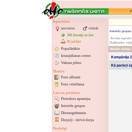
F
Iepazīsties
sievietes
vīrieši
Interešu grupas
380 lietotāji on-line
Savējie sapratīs
80 jubilāri
Dalībnieku vidē
Populārākie
Meklēt tēmās:
Iztaujāšanas centrs
Kompānija Z
Vakara plāns
Kā pariezi sp
Skaties
Foto albumi
Foto vērtēšana
Lasi un piedalies
Pieredzes apmaiņa
Interešu grupas
Dienasgrāmatas
Dzejoļi - dzīvā dzeja
Noderīgi