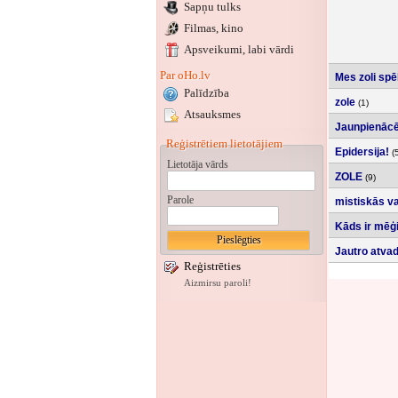
Sapņu tulks
Filmas, kino
Apsveikumi
, labi vārdi
Par oHo.lv
Mes zoli spē
Palīdzība
zole
(1)
Atsauksmes
Jaunpienācēj
Reģistrētiem lietotājiem
Epidersija!
(5
Lietotāja vārds
ZOLE
(9)
Parole
mistiskās var
Kāds ir mēģi
Jautro atvadu
Reģistrēties
Aizmirsu paroli!