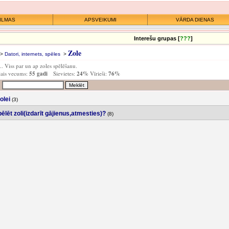
ILMAS
APSVEIKUMI
VĀRDA DIENAS
Interešu grupas [
???
]
Zole
>
Datori, internets, spēles
>
... Viss par un ap zoles spēlēšanu.
jais vecums:
55 gadi
Sievietes:
24%
Vīrieši:
76%
olei
(3)
ēlēt zoli(izdarīt gājienus,atmesties)?
(8)