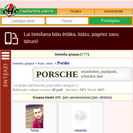
FILMAS
APSVEIKUMI
Lai lietošana būtu ērtāka, lūdzu, pagriez savu
tālruni!
Interešu grupas [
???
]
Porshe
Interešu grupas
>
Auto, moto
>
atsauksmes, jautājumi,
PORSCHE
tehniskie dati
vai tiešām šajā Interesū grupā būšu vienīgais? :)
Dalībnieku vidējais vecums:
48 gadi
Sievietes:
34%
Vīrieši:
66%
Grupas biedri
(84) [pēc pievienošanās] [
pēc alfabēta
]
Tomix
eduardo