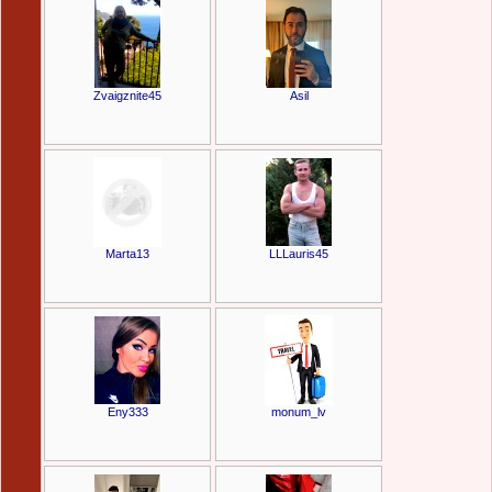
Zvaigznite45
Asil
Marta13
LLLauris45
Eny333
monum_lv