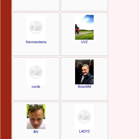
Navstandarta
UVZ
cecils
BrianMM
jipy
LADYZ