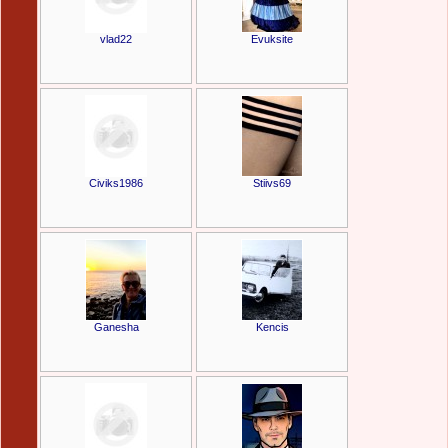
vlad22
Evuksite
Civiks1986
Stiivs69
Ganesha
Kencis