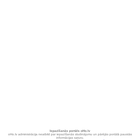
Iepazīšanās portāls oHo.lv
oHo.lv administrācija neatbild par iepazīšanās sludinājumu un pārējās portālā paustās
informācijas saturu.