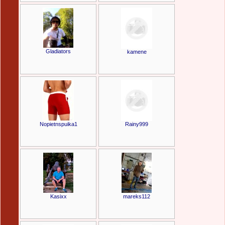
Gladiators
kamene
Nopietnspuika1
Rainy999
Kasixx
mareks112