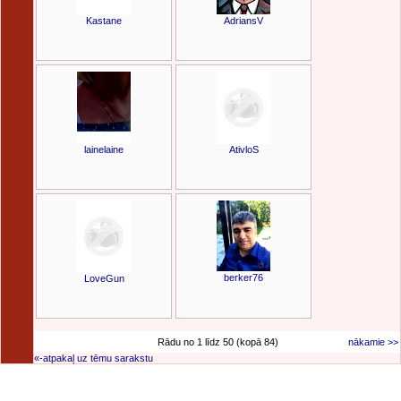
Kastane
AdriansV
lainelaine
AtivloS
berker76
LoveGun
Rādu no 1 līdz 50 (kopā 84)
nākamie >>
«-atpakaļ uz tēmu sarakstu