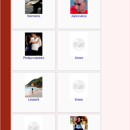
Normens
Janccukss
Perljuzvejnieks
Jones
Linda44
Krists