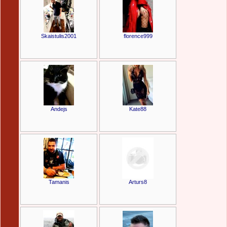
Skaistulis2001
florence999
Andejs
Kate88
Tamanis
Arturs8