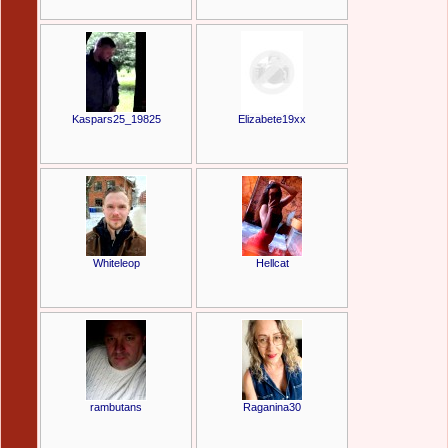
Kaspars25_19825
Elizabete19xx
Whiteleop
Hellcat
rambutans
Raganina30