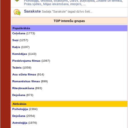
Psiholoģija
,
Veselība, skaistums
,
Dārzs, puķkopība
,
Zinātne un tehnika
,
Prāta spēles
,
Mājas iekārtošana, interjers
, ...
Sarakste
Sadaļa "Sarakste" tagad dzīvo šeit...
TOP interešu grupas
Populārākās
Ceļošana
(1773)
Suņi
(1257)
Kaķis
(1197)
Komēdijas
(1143)
Piedzīvojumu filmas
(1067)
Teātris
(1059)
Asa sižeta filmas
(914)
Romantiskas filmas
(899)
Riteņbraukšana
(893)
Dejošana
(873)
Aktīvākās
Psiholoģija
(2384)
Dejošana
(2054)
Astroloģija
(1976)