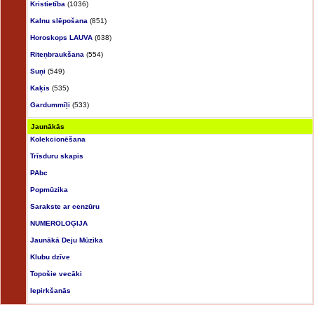
Kristietība
(1036)
Kalnu slēpošana
(851)
Horoskops LAUVA
(638)
Riteņbraukšana
(554)
Suņi
(549)
Kaķis
(535)
Gardummīļi
(533)
Jaunākās
Kolekcionēšana
Trīsduru skapis
PAbc
Popmūzika
Sarakste ar cenzūru
NUMEROLOĢIJA
Jaunākā Deju Mūzika
Klubu dzīve
Topošie vecāki
Iepirkšanās