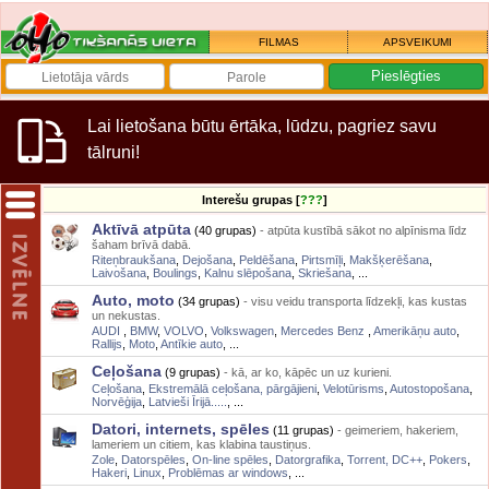
FILMAS
APSVEIKUMI
Lai lietošana būtu ērtāka, lūdzu, pagriez savu
tālruni!
Interešu grupas [
???
]
Aktīvā atpūta
(40 grupas)
- atpūta kustībā sākot no alpīnisma līdz
šaham brīvā dabā.
Riteņbraukšana
,
Dejošana
,
Peldēšana
,
Pirtsmīļi
,
Makšķerēšana
,
Laivošana
,
Boulings
,
Kalnu slēpošana
,
Skriešana
, ...
Auto, moto
(34 grupas)
- visu veidu transporta līdzekļi, kas kustas
un nekustas.
AUDI
,
BMW
,
VOLVO
,
Volkswagen
,
Mercedes Benz
,
Amerikāņu auto
,
Rallijs
,
Moto
,
Antīkie auto
, ...
Ceļošana
(9 grupas)
- kā, ar ko, kāpēc un uz kurieni.
Ceļošana
,
Ekstremālā ceļošana, pārgājieni
,
Velotūrisms
,
Autostopošana
,
Norvēģija
,
Latvieši Īrijā.....
, ...
Datori, internets, spēles
(11 grupas)
- geimeriem, hakeriem,
lameriem un citiem, kas klabina taustiņus.
Zole
,
Datorspēles
,
On-line spēles
,
Datorgrafika
,
Torrent, DC++
,
Pokers
,
Hakeri
,
Linux
,
Problēmas ar windows
, ...