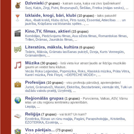
Dzīvnieki
(7 grupas)
- katram suņa, kaķa vai zivs īpašniekam!
Suņi
,
Kaķis
,
Zirgi
,
Putni
,
Bruņurupuči
,
Šinšilas
,
Fretka (mājas sesks)
, ...
Izklaide, krogi, bāri, klubi
(10 grupas)
- laiks patusēt!
Alus
,
4balti krekli
,
Klubu dzīve
,
Pirts tusiņi
,
Essential
,
Attiecības . . . un
jautrība
,
Krāpšana vai bīstamās spēles...
, ...
Kino,TV, filmas, aktieri
(15 grupas)
Komēdijas
,
Piedzīvojumu filmas
,
Asa sižeta filmas
,
Romantiskas filmas
,
Trilleri
,
Drāmas
,
Jaunākās filmas
, ...
Literatūra, māksla, kultūra
(6 grupas)
Teātris
,
Māksla
,
Grāmatu lasīšanas pulciņš
,
Dzeja
,
Kurts Vonnegūts
,
Grāmatmīļiem
, ...
Mūzika
(30 grupas)
- īstā vieta kur atrast ļaudis ar līdzīgu muzikālo
gaumi un veidot fanu klubus.
Vecās Roka Leģendas
,
Popmūzika
,
Roks
,
Klasiskā mūzika
,
Prāta Vētra
,
Kantrī mūzika
,
Pink Floyd
,
-=DEPECHE MODE=-
, ...
Profesijas
(10 grupas)
- visu profesiju pārstāvji, apvienojieties!
Juristi
,
Grāmatveži
,
Masieri
,
Elektrība
,
Bezdarbnieki
,
vientuļie tēti
,
Tulki un
dažādu valodu pratēji
,
Uzņēmēji
, ...
Reģionālās grupas
(1 grupas)
- Purvciema, Valkas, ASV, Vārnu
ielas un citu reģionu iemītnieku apvienībām.
Liepāja
, ...
Reliģija
(7 grupas)
- vai ticēt? Un kam?
Ezotērika
,
Rūnas un rūnu maģija
,
Pagāni
,
Parapsiholoģija.
,
Kristietība
,
EZOTERIKA
,
Ezotērija
, ...
Viss pārējais...
(73 grupas)